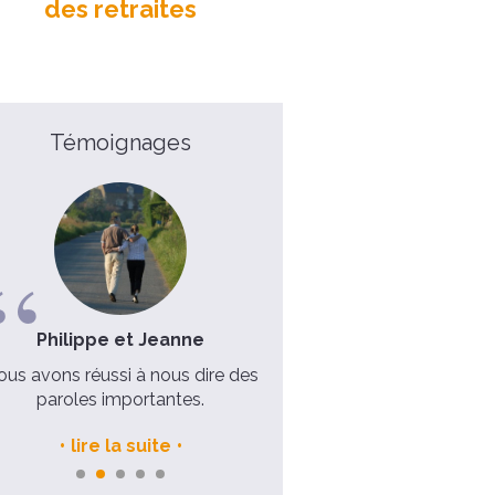
des retraites
Témoignages
Mathilde, 16 ans
Lucile, 32 ans
Un seul mot : Grâce
Découvrir la foi m'a conduit
guérison.
voir la video
lire la suite