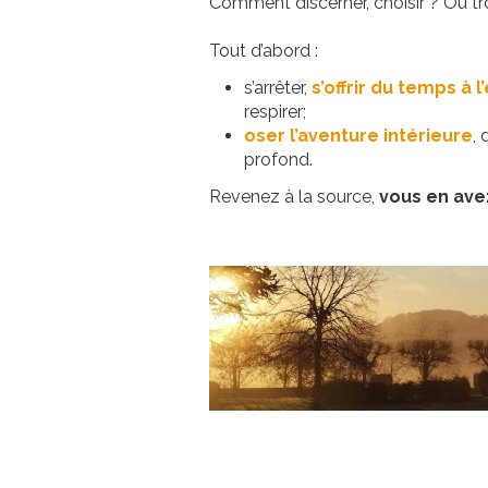
Comment discerner, choisir ? Où tr
Tout d’abord :
s’arrêter,
s’offrir du temps à l
respirer;
oser l’aventure intérieure
,
profond.
Revenez à la source,
vous en ave
Dominique, 48 ans
V
Nous avons retrouvé l’unité de
J'avais be
notre couple
voir la video