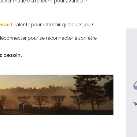
ouver matière à réfléchir pour avancer ?
’écart
, ralentir pour réfléchir quelques jours,
 déconnecter pour se reconnecter à son être
z besoin
.
alentin, 24 ans
Philippe et Jeanne
soin d'en savoir plus sur
Nous avons réussi à nous dire des
la foi.
paroles importantes.
lire la suite
lire la suite