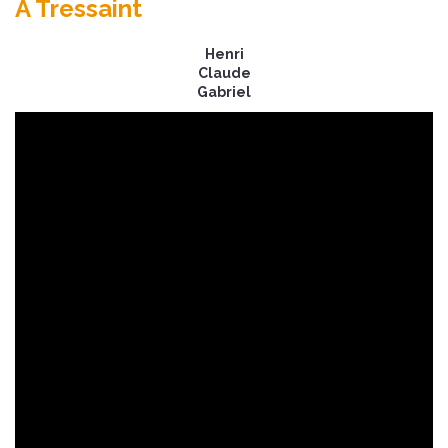
A Tressaint
Henri
Claude
Gabriel