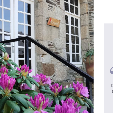
Valentin, 24 ans
J'avais besoin d'en savoir plus sur
D
la foi.
lire la suite