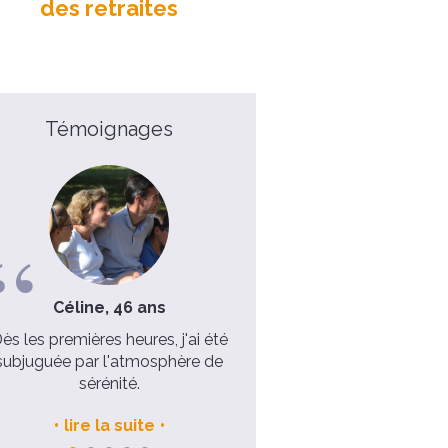
des retraites
Témoignages
Céline, 46 ans
Hanna, 30 ans
ès les premières heures, j'ai été
7 heures pour faire le point 
subjuguée par l'atmosphère de
vie
sérénité.
lire la suite
lire la suite