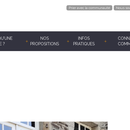
Prier avec la communauté
Nous sou
QU’UNE
NOS
INFOS
CONNA
E ?
PROPOSITIONS
PRATIQUES
COMM