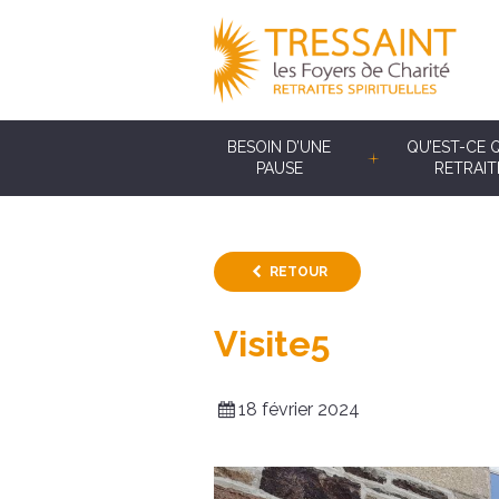
BESOIN D’UNE
QU’EST-CE 
PAUSE
RETRAIT
RETOUR
Visite5
18 février 2024