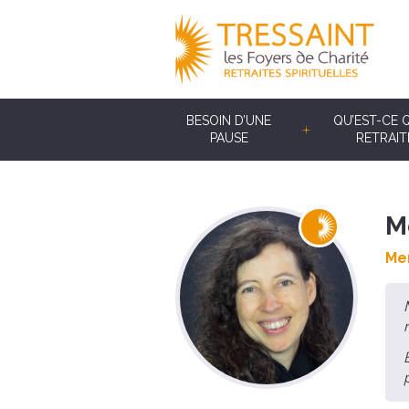
BESOIN D’UNE
QU’EST-CE 
PAUSE
RETRAIT
M
Mem