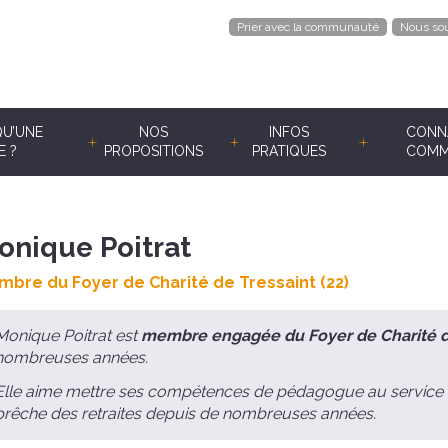
Prier avec la communauté
Nous sou
QU’UNE
NOS
INFOS
CONNA
E ?
PROPOSITIONS
PRATIQUES
COMM
onique Poitrat
bre du Foyer de Charité de Tressaint (22)
Monique Poitrat est
membre engagée du Foyer de Charité de
nombreuses années.
Elle aime mettre ses compétences de pédagogue au service de
prêche des retraites depuis de nombreuses années.