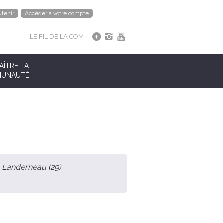
tenir
Accéder à votre compte
LE FIL DE LA COM’
ÎTRE LA
UNAUTÉ
 Landerneau (29)