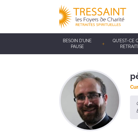
BESOIN D’UNE
QU’EST-CE 
PAUSE
RETRAIT
p
Cur