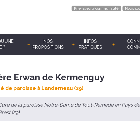
Prier avec la communauté
Nous sou
QU’UNE
NOS
INFOS
CONNA
E ?
PROPOSITIONS
PRATIQUES
COMM
ère Erwan de Kermenguy
é de paroisse à Landerneau (29)
Curé de la paroisse Notre-Dame de Tout-Remède en Pays de
Brest (29)