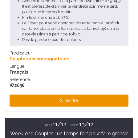
Accueil le vendredi soir à partir de 18h (dîner à 19h45).
Il est préférable d’arriver le vendredi soir même tard,
plutôt que le samedi matin.
Fin le dimanche à 16h30.
Le Foyer peut venir chercher les retraitants à l’arrêt du
car (arrêt place de la Samsonnais à Lanvallay) ou à la
gare de Dinan à partir de 18h30.
Pas de garderie pour les enfants.
Prédicateur
Couples accompagnateurs
Langue
Français
Référence
W2638
S'inscrire
11/12
13/12
ven.
dim.
Week-end Couples : un temps fort pour faire grandir